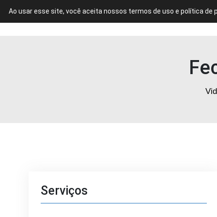
Ao usar esse site, você aceita nossos termos de uso e política de 
VIDRAÇARIA EM CURITIBA
Fe
Vid
Serviços