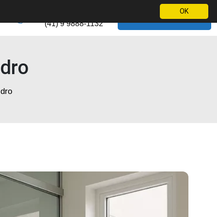
Telefone
OK
WhatsApp
(41) 9 9888-1132
dro
dro