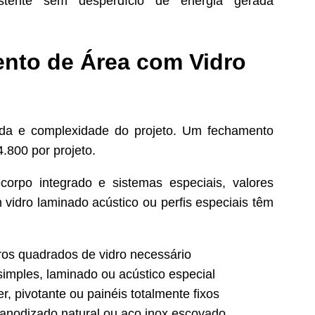
stente sem desperdício de energia gerada
nto de Área com Vidro
ada e complexidade do projeto. Um fechamento
.800 por projeto.
-corpo integrado e sistemas especiais, valores
idro laminado acústico ou perfis especiais têm
ros quadrados de vidro necessário
imples, laminado ou acústico especial
r, pivotante ou painéis totalmente fixos
anodizado natural ou aço inox escovado